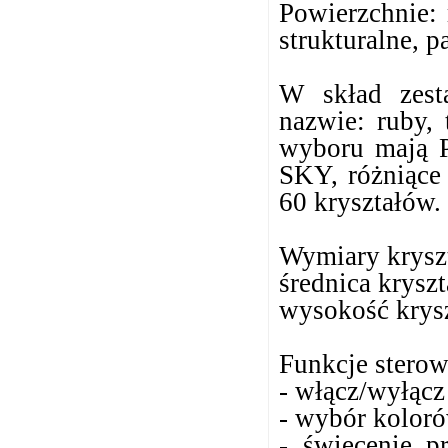
Powierzchnie: 
strukturalne, p
W skład zest
nazwie: ruby, 
wyboru mają P
SKY, różniące 
60 kryształów.
Wymiary krysz
średnica krysz
wysokość krys
Funkcje sterow
- włącz/wyłącz
- wybór kolor
- świecenie p