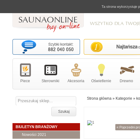
Ta strona wykorzystuje p
Piece
Sterowniki
Akcesoria
Oświetlenie
Drewno
Strona główna
»
Kategorie
»
ko
Szukaj
BIULETYN BRANŻOWY
« Poprzedni pr
Nowości 2021