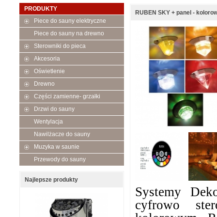
PRODUKTY
RUBEN SKY + panel - kolorowe
Piece do sauny elektryczne
Piece do sauny na drewno
Sterowniki do pieca
Akcesoria
Oświetlenie
Drewno
Części zamienne- grzałki
Drzwi do sauny
Wentylacja
Nawilżacze do sauny
Muzyka w saunie
Przewody do sauny
Najlepsze produkty
Systemy Deko
cyfrowo ster