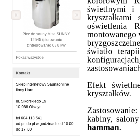
kolorowym R
świetlnymi i
kryształkami
oświetleni
montowanego w 
Piec do sauny Misa SUNNY
12545 (sterowanie
bryzgoszczeln
zintegrowane) 6 / 8 kW
światło ter
konfiguracjac
Pokaż wszystkie
zastosowaniach
Kontakt
Efekt świetln
Sklep internetowy Saunaonline
firmy Horn
kryształków.
ul. Sikorskiego 19
10-088 Olsztyn
Zastosowanie: 
kabiny, salon
tel 604 113 541
od pn do pt w godzinach od 10.00
hamman
.
do 17 .00