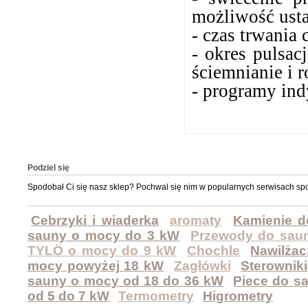
możliwość usta
- czas trwania 
- okres pulsac
ściemnianie i r
- programy in
Podziel się
Spodobał Ci się nasz sklep? Pochwal się nim w popularnych serwisach sp
Cebrzyki i wiaderka
aromaty
Kamienie d
sauny o mocy do 3 kW
Przewody do sau
TYLÖ o mocy do 9 kW
Chochle
Nawilża
mocy powyżej 18 kW
Zagłówki
Sterownik
sauny o mocy od 18 do 36 kW
Piece do s
od 5 do 7 kW
Termometry
Higrometry