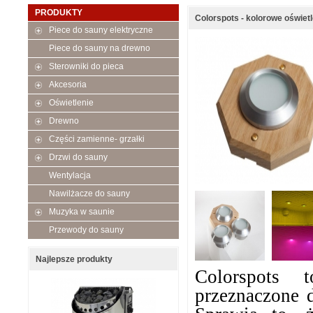
PRODUKTY
Colorspots - kolorowe oświetl
Piece do sauny elektryczne
Piece do sauny na drewno
Sterowniki do pieca
Akcesoria
Oświetlenie
Drewno
Części zamienne- grzałki
Drzwi do sauny
Wentylacja
Nawilżacze do sauny
Muzyka w saunie
Przewody do sauny
Najlepsze produkty
Colorspots 
przeznaczone 