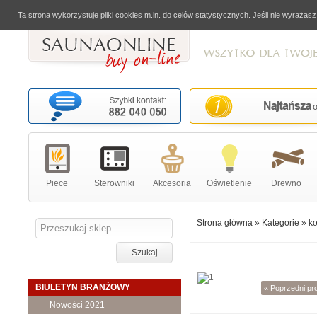
Ta strona wykorzystuje pliki cookies m.in. do celów statystycznych. Jeśli nie wyrażas
Piece
Sterowniki
Akcesoria
Oświetlenie
Drewno
Strona główna
»
Kategorie
»
ko
Szukaj
BIULETYN BRANŻOWY
« Poprzedni pr
Nowości 2021