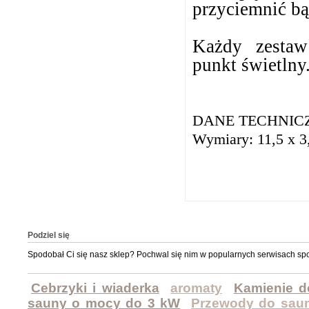
przyciemnić bą
Każdy zestaw
punkt świetlny
DANE TECHNIC
Wymiary: 11,5 x 3
Podziel się
Spodobał Ci się nasz sklep? Pochwal się nim w popularnych serwisach sp
Cebrzyki i wiaderka
aromaty
Kamienie d
sauny o mocy do 3 kW
Przewody do sau