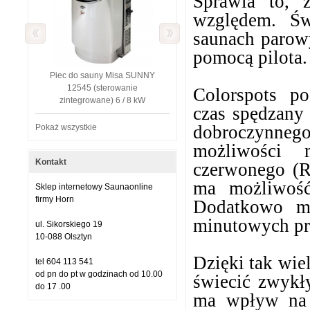
Sprawia to, 
względem. Św
saunach parow
pomocą pilota.
Piec do sauny Misa SUNNY
12545 (sterowanie
Colorspots po
zintegrowane) 6 / 8 kW
czas spędzany
dobroczynne
Pokaż wszystkie
możliwości 
Kontakt
czerwonego (R)
ma możliwość
Sklep internetowy Saunaonline
firmy Horn
Dodatkowo m
minutowych pr
ul. Sikorskiego 19
10-088 Olsztyn
Dzięki tak wi
tel 604 113 541
od pn do pt w godzinach od 10.00
świecić zwykł
do 17 .00
ma wpływ na 