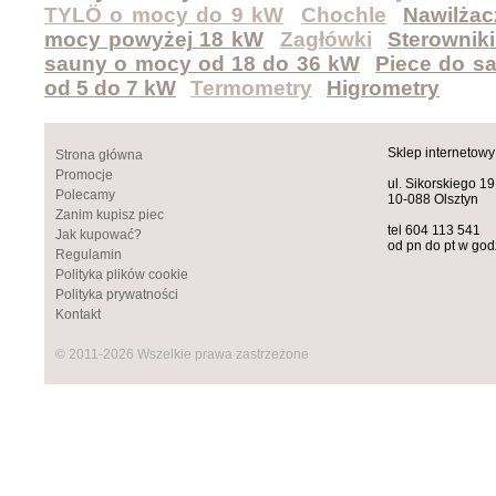
TYLÖ o mocy do 9 kW
Chochle
Nawilża
mocy powyżej 18 kW
Zagłówki
Sterownik
sauny o mocy od 18 do 36 kW
Piece do s
od 5 do 7 kW
Termometry
Higrometry
Sklep internetowy
Strona główna
Promocje
ul. Sikorskiego 19
Polecamy
10-088 Olsztyn
Zanim kupisz piec
tel 604 113 541
Jak kupować?
od pn do pt w god
Regulamin
Polityka plików cookie
Polityka prywatności
Kontakt
© 2011-2026 Wszelkie prawa zastrzeżone